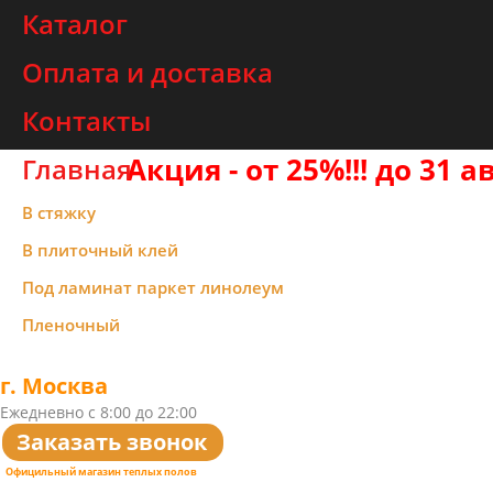
Каталог
Оплата и доставка
Контакты
Акция - от 25%!!! до 31 а
Главная
В стяжку
В плиточный клей
Под ламинат паркет линолеум
Пленочный
8(499)450-90-18
г. Москва
Ежедневно с 8:00 до 22:00
Заказать звонок
Официльный магазин теплых полов