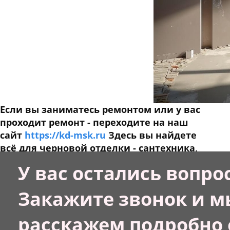
Если вы заниматесь ремонтом или у вас
проходит ремонт - переходите на наш
сайт
https://kd-msk.ru
Здесь вы найдете
всё для черновой отделки - сантехника,
электрика, сухие смеси, теплые полы,
У вас остались вопро
кондиционеры, бризеры и т.п. Звоните
или пишите, чтобы сэкономить свое
Закажите звонок и м
время, у нас есть всё! Менеджер поможет
вам с подбором оборудования
расскажем подробно 